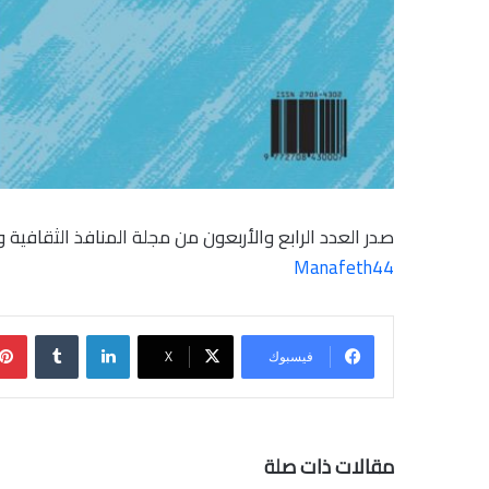
صدر العدد الرابع والأربعون من مجلة المنافذ الثقاف
Manafeth44
لينكدإن
فيسبوك
‫X
مقالات ذات صلة