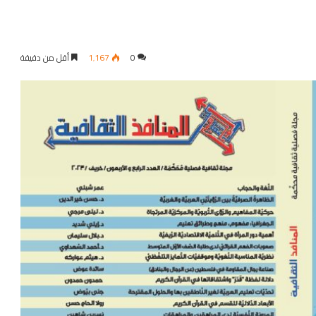
0
1٬167
أقل من دقيقة